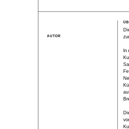
ÜB
Di
AUTOR
zu
In
Ku
Sa
Fe
Ne
Kü
au
Br
Di
vo
Ku