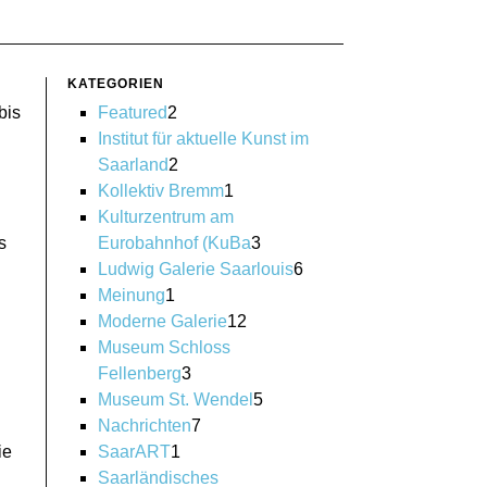
KATEGORIEN
bis
Featured
2
Institut für aktuelle Kunst im
Saarland
2
Kollektiv Bremm
1
Kulturzentrum am
s
Eurobahnhof (KuBa
3
Ludwig Galerie Saarlouis
6
Meinung
1
Moderne Galerie
12
Museum Schloss
Fellenberg
3
Museum St. Wendel
5
Nachrichten
7
ie
SaarART
1
Saarländisches