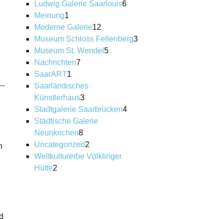
r
Ludwig Galerie Saarlouis
6
Meinung
1
Moderne Galerie
12
Museum Schloss Fellenberg
3
Museum St. Wendel
5
Nachrichten
7
SaarART
1
Saarländisches
Künstlerhaus
3
Stadtgalerie Saarbrücken
4
Städtische Galerie
Neunkrichen
8
Uncategorized
2
n
Weltkulturerbe Völklinger
Hütte
2
d