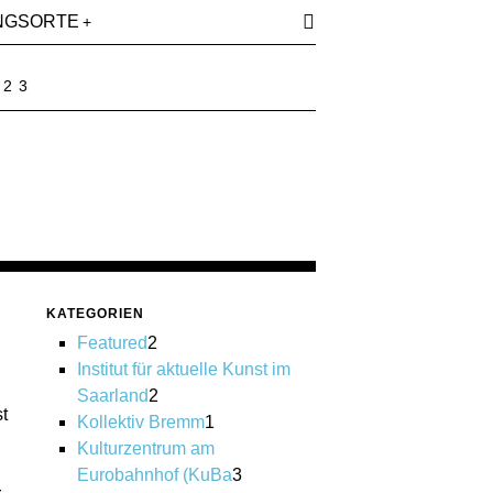
NGSORTE
023
KATEGORIEN
Featured
2
Institut für aktuelle Kunst im
Saarland
2
t
Kollektiv Bremm
1
Kulturzentrum am
Eurobahnhof (KuBa
3