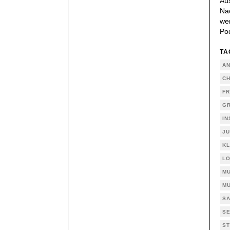
Aus
Nac
wer
Po
TA
AN
CH
FR
GR
IN
JU
KL
LO
M
MU
SA
SE
ST