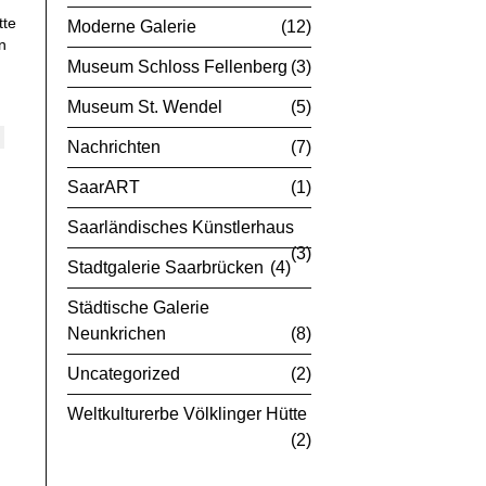
tte
Moderne Galerie
12
n
Museum Schloss Fellenberg
3
Museum St. Wendel
5
Nachrichten
7
SaarART
1
Saarländisches Künstlerhaus
3
Stadtgalerie Saarbrücken
4
Städtische Galerie
Neunkrichen
8
Uncategorized
2
Weltkulturerbe Völklinger Hütte
2