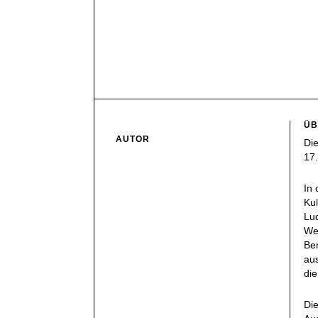
ÜB
AUTOR
Die
17.
In
Kul
Lu
Wen
Ber
aus
die
Die