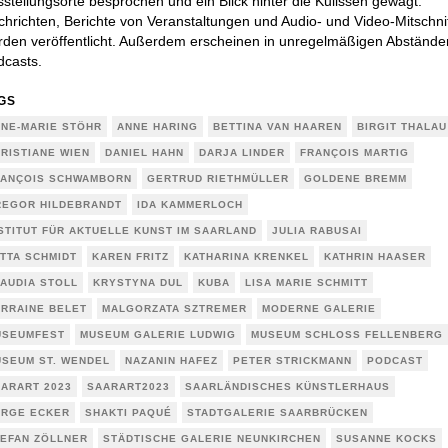
stellungsorte besprochen und ein Blick hinter die Kulissen gewagt.
hrichten, Berichte von Veranstaltungen und Audio- und Video-Mitschni
den veröffentlicht. Außerdem erscheinen in unregelmäßigen Abstände
dcasts.
GS
NE-MARIE STÖHR
ANNE HARING
BETTINA VAN HAAREN
BIRGIT THALAU
RISTIANE WIEN
DANIEL HAHN
DARJA LINDER
FRANÇOIS MARTIG
ANÇOIS SCHWAMBORN
GERTRUD RIETHMÜLLER
GOLDENE BREMM
EGOR HILDEBRANDT
IDA KAMMERLOCH
STITUT FÜR AKTUELLE KUNST IM SAARLAND
JULIA RABUSAI
TTA SCHMIDT
KAREN FRITZ
KATHARINA KRENKEL
KATHRIN HAASER
AUDIA STOLL
KRYSTYNA DUL
KUBA
LISA MARIE SCHMITT
RRAINE BELET
MALGORZATA SZTREMER
MODERNE GALERIE
USEUMFEST
MUSEUM GALERIE LUDWIG
MUSEUM SCHLOSS FELLENBERG
SEUM ST. WENDEL
NAZANIN HAFEZ
PETER STRICKMANN
PODCAST
ARART 2023
SAARART2023
SAARLÄNDISCHES KÜNSTLERHAUS
RGE ECKER
SHAKTI PAQUÉ
STADTGALERIE SAARBRÜCKEN
EFAN ZÖLLNER
STÄDTISCHE GALERIE NEUNKIRCHEN
SUSANNE KOCKS