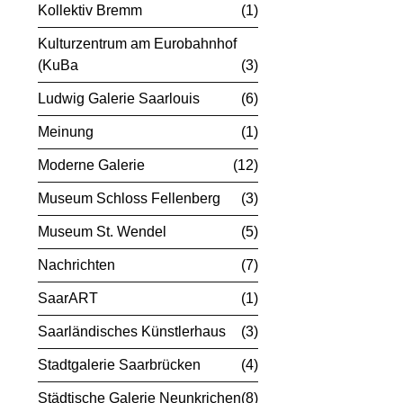
Kollektiv Bremm
1
Kulturzentrum am Eurobahnhof
(KuBa
3
Ludwig Galerie Saarlouis
6
Meinung
1
Moderne Galerie
12
Museum Schloss Fellenberg
3
Museum St. Wendel
5
Nachrichten
7
SaarART
1
Saarländisches Künstlerhaus
3
Stadtgalerie Saarbrücken
4
Städtische Galerie Neunkrichen
8