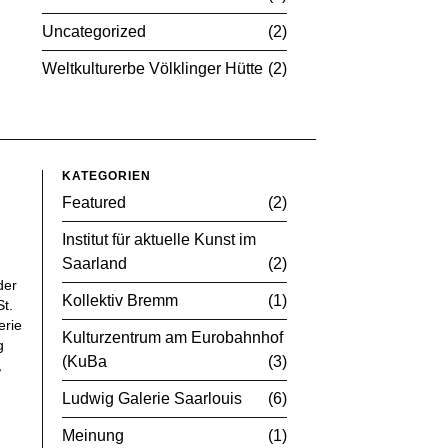
Uncategorized
2
Weltkulturerbe Völklinger Hütte
2
KATEGORIEN
Featured
2
Institut für aktuelle Kunst im
Saarland
2
der
Kollektiv Bremm
1
t.
erie
Kulturzentrum am Eurobahnhof
g
(KuBa
3
,
Ludwig Galerie Saarlouis
6
Meinung
1