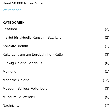
Rund 50.000 Nutzer*innen…
Weiterlesen
KATEGORIEN
Featured
2
Institut für aktuelle Kunst im Saarland
2
Kollektiv Bremm
1
Kulturzentrum am Eurobahnhof (KuBa
3
Ludwig Galerie Saarlouis
6
Meinung
1
Moderne Galerie
12
Museum Schloss Fellenberg
3
Museum St. Wendel
5
Nachrichten
7