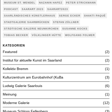
MUSEUM ST. WENDEL
NAZANIN HAFEZ
PETER STRICKMANN
PODCAST
SAARART 2023
SAARART2023
SAARLÄNDISCHES KÜNSTLERHAUS
SERGE ECKER
SHAKTI PAQUÉ
STADTGALERIE SAARBRÜCKEN
STEFAN ZÖLLNER
STÄDTISCHE GALERIE NEUNKIRCHEN
SUSANNE KOCKS
TOBIAS BECKER
VÖLKLINGER HÜTTE
WOLFGANG FOLMER
KATEGORIEN
Featured
2
Institut für aktuelle Kunst im Saarland
2
Kollektiv Bremm
1
Kulturzentrum am Eurobahnhof (KuBa
3
Ludwig Galerie Saarlouis
6
Meinung
1
Moderne Galerie
12
Museum Schloss Fellenberg
3