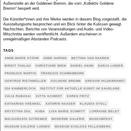
Außenstelle an der Goldenen Bremm, die vom „Kollektiv Goldene
Bremm“ bespielt wird.
Die Künstler*innen und ihre Werke werden in diesem Blog vorgestellt, die
Ausstellungsorte besprochen und ein Blick hinter die Kulissen gewagt.
Nachrichten, Berichte von Veranstaltungen und Audio- und Video-
Mitschnitte werden veröffentlicht. Außerdem erscheinen in
unregelmäßigen Abständen Podcasts.
TAGS
ANNE-MARIE STÖHR
ANNE HARING
BETTINA VAN HAAREN
BIRGIT THALAU
CHRISTIANE WIEN
DANIEL HAHN
DARJA LINDER
FRANÇOIS MARTIG
FRANÇOIS SCHWAMBORN
GERTRUD RIETHMÜLLER
GOLDENE BREMM
GREGOR HILDEBRANDT
IDA KAMMERLOCH
INSTITUT FÜR AKTUELLE KUNST IM SAARLAND
JULIA RABUSAI
JUTTA SCHMIDT
KAREN FRITZ
KATHARINA KRENKEL
KATHRIN HAASER
KLAUDIA STOLL
KRYSTYNA DUL
KUBA
LISA MARIE SCHMITT
LORRAINE BELET
MALGORZATA SZTREMER
MODERNE GALERIE
MUSEUMFEST
MUSEUM GALERIE LUDWIG
MUSEUM SCHLOSS FELLENBERG