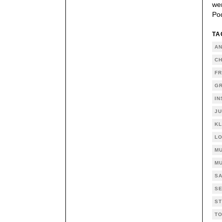
wer
Po
TA
AN
CH
FR
GR
IN
JU
KL
LO
M
MU
SA
SE
ST
TO