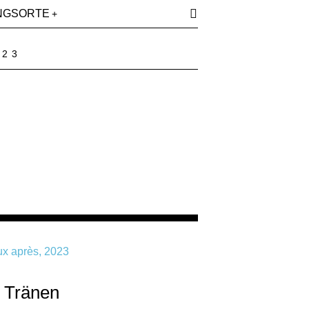
NGSORTE
023
d Tränen