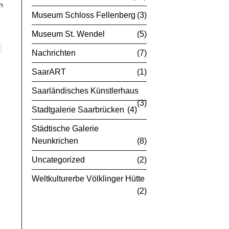
n
Museum Schloss Fellenberg
3
Museum St. Wendel
5
Nachrichten
7
SaarART
1
Saarländisches Künstlerhaus
3
Stadtgalerie Saarbrücken
4
Städtische Galerie
Neunkrichen
8
Uncategorized
2
Weltkulturerbe Völklinger Hütte
2