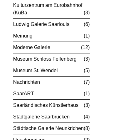
Kulturzentrum am Eurobahnhof
(KuBa
3
Ludwig Galerie Saarlouis
6
Meinung
1
Moderne Galerie
12
Museum Schloss Fellenberg
3
Museum St. Wendel
5
Nachrichten
7
SaarART
1
Saarländisches Künstlerhaus
3
Stadtgalerie Saarbrücken
4
Städtische Galerie Neunkrichen
8
Uncategorized
2