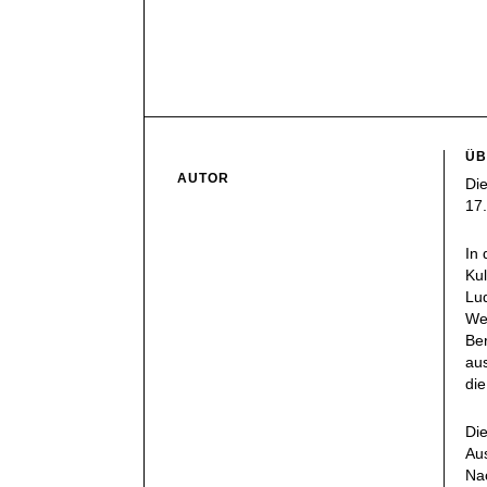
ÜB
AUTOR
Die
17.
In
Kul
Lu
Wen
Ber
aus
die
Die
Aus
Nac