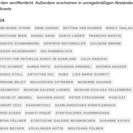
den veröffentlicht. Außerdem erscheinen in unregelmäßigen Abstände
dcasts.
GS
NE-MARIE STÖHR
ANNE HARING
BETTINA VAN HAAREN
BIRGIT THALAU
RISTIANE WIEN
DANIEL HAHN
DARJA LINDER
FRANÇOIS MARTIG
ANÇOIS SCHWAMBORN
GERTRUD RIETHMÜLLER
GOLDENE BREMM
EGOR HILDEBRANDT
IDA KAMMERLOCH
STITUT FÜR AKTUELLE KUNST IM SAARLAND
JULIA RABUSAI
TTA SCHMIDT
KAREN FRITZ
KATHARINA KRENKEL
KATHRIN HAASER
AUDIA STOLL
KRYSTYNA DUL
KUBA
LISA MARIE SCHMITT
RRAINE BELET
MALGORZATA SZTREMER
MODERNE GALERIE
USEUMFEST
MUSEUM GALERIE LUDWIG
MUSEUM SCHLOSS FELLENBERG
SEUM ST. WENDEL
NAZANIN HAFEZ
PETER STRICKMANN
PODCAST
ARART 2023
SAARART2023
SAARLÄNDISCHES KÜNSTLERHAUS
RGE ECKER
SHAKTI PAQUÉ
STADTGALERIE SAARBRÜCKEN
EFAN ZÖLLNER
STÄDTISCHE GALERIE NEUNKIRCHEN
SUSANNE KOCKS
BIAS BECKER
VÖLKLINGER HÜTTE
WOLFGANG FOLMER