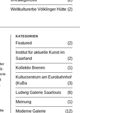
Weltkulturerbe Völklinger Hütte
2
KATEGORIEN
Featured
2
Institut für aktuelle Kunst im
Saarland
2
der
Kollektiv Bremm
1
t.
erie
Kulturzentrum am Eurobahnhof
g
(KuBa
3
,
Ludwig Galerie Saarlouis
6
Meinung
1
tte
Moderne Galerie
12