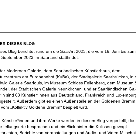
ER DIESES BLOG
ses Blog berichtet rund um die SaarArt 2023, die vom 16. Juni bis zum
 September 2023 im Saarland stattfindet.
 der Modernen Galerie, dem Saarländischen Künstlerhaus, dem
turzentrum am Eurobahnhof (KuBa), der Stadtgalerie Saarbrücken, in 
dwig Galerie Saarlouis, im Museum Schloss Fellenberg, dem Museum S
del, der Städtischen Galerie Neunkirchen und er Saarländischen Gal
lin sind 63 Künstler*innen aus Deutschland, Frankreich und Luxembur
gestellt. Außerdem gibt es einen Außenstelle an der Goldenen Bremm
 vom „Kollektiv Goldene Bremm“ bespielt wird.
 Künstler*innen und ihre Werke werden in diesem Blog vorgestellt, die
stellungsorte besprochen und ein Blick hinter die Kulissen gewagt.
hrichten, Berichte von Veranstaltungen und Audio- und Video-Mitschni