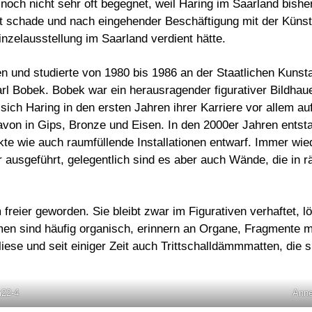
noch nicht sehr oft begegnet, weil Haring im Saarland bisher
t schade und nach eingehender Beschäftigung mit der Künstl
inzelausstellung im Saarland verdient hätte.
 und studierte von 1980 bis 1986 an der Staatlichen Kunst
rl Bobek. Bobek war ein herausragender figurativer Bildhaue
ch Haring in den ersten Jahren ihrer Karriere vor allem au
von in Gips, Bronze und Eisen. In den 2000er Jahren entsta
kte wie auch raumfüllende Installationen entwarf. Immer wi
r ausgeführt, gelegentlich sind es aber auch Wände, die in
 freier geworden. Sie bleibt zwar im Figurativen verhaftet, l
men sind häufig organisch, erinnern an Organe, Fragmente m
 Vliese und seit einiger Zeit auch Trittschalldämmmatten, die s
m22-4
Anne