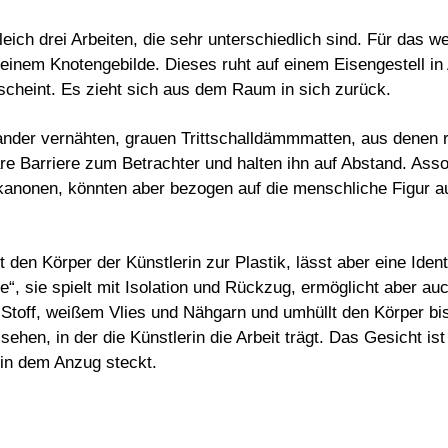
ch drei Arbeiten, die sehr unterschiedlich sind. Für das we
zu einem Knotengebilde. Dieses ruht auf einem Eisengestell i
scheint. Es zieht sich aus dem Raum in sich zurück.
nander vernähten, grauen Trittschalldämmmatten, aus denen 
e Barriere zum Betrachter und halten ihn auf Abstand. Assoz
kanonen, könnten aber bezogen auf die menschliche Figur a
n Körper der Künstlerin zur Plastik, lässt aber eine Identif
fe“, sie spielt mit Isolation und Rückzug, ermöglicht aber a
 Stoff, weißem Vlies und Nähgarn und umhüllt den Körper bis
hen, in der die Künstlerin die Arbeit trägt. Das Gesicht ist
 in dem Anzug steckt.