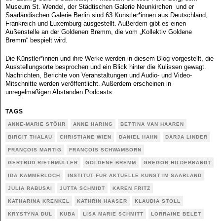
Museum St. Wendel, der Städtischen Galerie Neunkirchen und er
Saarländischen Galerie Berlin sind 63 Künstler*innen aus Deutschland,
Frankreich und Luxemburg ausgestellt. Außerdem gibt es einen
Außenstelle an der Goldenen Bremm, die vom „Kollektiv Goldene
Bremm“ bespielt wird.
Die Künstler*innen und ihre Werke werden in diesem Blog vorgestellt, die
Ausstellungsorte besprochen und ein Blick hinter die Kulissen gewagt.
Nachrichten, Berichte von Veranstaltungen und Audio- und Video-
Mitschnitte werden veröffentlicht. Außerdem erscheinen in
unregelmäßigen Abständen Podcasts.
TAGS
ANNE-MARIE STÖHR
ANNE HARING
BETTINA VAN HAAREN
BIRGIT THALAU
CHRISTIANE WIEN
DANIEL HAHN
DARJA LINDER
FRANÇOIS MARTIG
FRANÇOIS SCHWAMBORN
GERTRUD RIETHMÜLLER
GOLDENE BREMM
GREGOR HILDEBRANDT
IDA KAMMERLOCH
INSTITUT FÜR AKTUELLE KUNST IM SAARLAND
JULIA RABUSAI
JUTTA SCHMIDT
KAREN FRITZ
KATHARINA KRENKEL
KATHRIN HAASER
KLAUDIA STOLL
KRYSTYNA DUL
KUBA
LISA MARIE SCHMITT
LORRAINE BELET