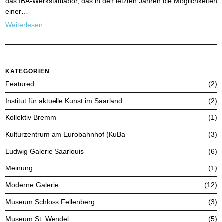
das IBA-Werkstattlabor, das in den letzten Jahren die Möglichkeiten
einer…
Weiterlesen
KATEGORIEN
Featured
2
Institut für aktuelle Kunst im Saarland
2
Kollektiv Bremm
1
Kulturzentrum am Eurobahnhof (KuBa
3
Ludwig Galerie Saarlouis
6
Meinung
1
Moderne Galerie
12
Museum Schloss Fellenberg
3
Museum St. Wendel
5