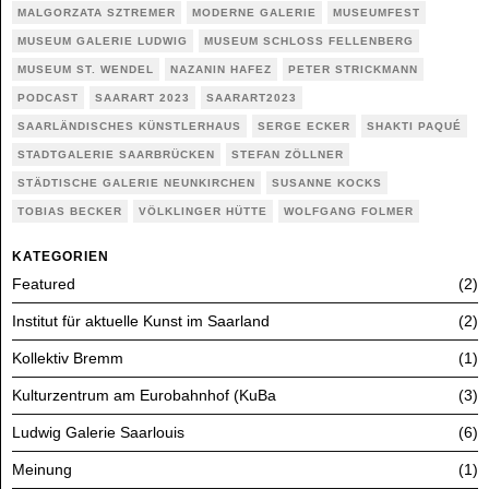
MALGORZATA SZTREMER
MODERNE GALERIE
MUSEUMFEST
MUSEUM GALERIE LUDWIG
MUSEUM SCHLOSS FELLENBERG
MUSEUM ST. WENDEL
NAZANIN HAFEZ
PETER STRICKMANN
PODCAST
SAARART 2023
SAARART2023
SAARLÄNDISCHES KÜNSTLERHAUS
SERGE ECKER
SHAKTI PAQUÉ
STADTGALERIE SAARBRÜCKEN
STEFAN ZÖLLNER
STÄDTISCHE GALERIE NEUNKIRCHEN
SUSANNE KOCKS
TOBIAS BECKER
VÖLKLINGER HÜTTE
WOLFGANG FOLMER
KATEGORIEN
Featured
2
Institut für aktuelle Kunst im Saarland
2
Kollektiv Bremm
1
Kulturzentrum am Eurobahnhof (KuBa
3
Ludwig Galerie Saarlouis
6
Meinung
1