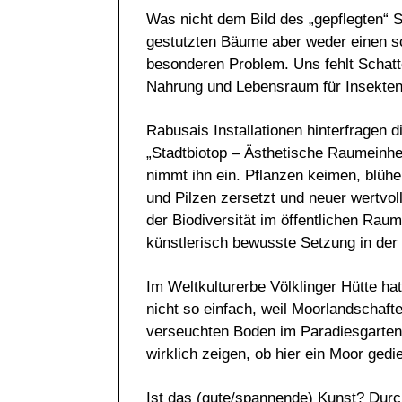
Was nicht dem Bild des „gepflegten“ 
gestutzten Bäume aber weder einen s
besonderen Problem. Uns fehlt Schatte
Nahrung und Lebensraum für Insekten
Rabusais Installationen hinterfragen
„Stadtbiotop – Ästhetische Raumeinhei
nimmt ihn ein. Pflanzen keimen, blühe
und Pilzen zersetzt und neuer wertvo
der Biodiversität im öffentlichen Rau
künstlerisch bewusste Setzung in der 
Im Weltkulturerbe Völklinger Hütte hat
nicht so einfach, weil Moorlandschaf
verseuchten Boden im Paradiesgarten n
wirklich zeigen, ob hier ein Moor gedi
Ist das (gute/spannende) Kunst? Durch