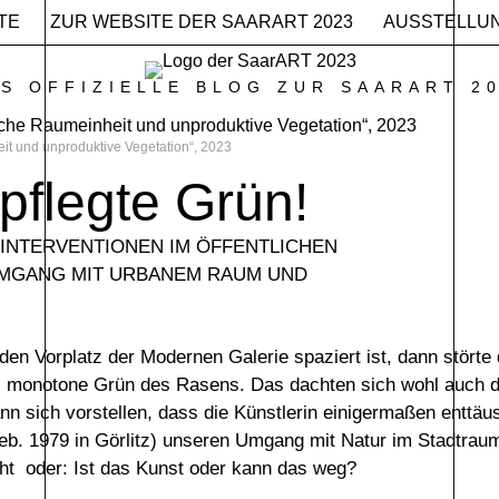
TE
ZUR WEBSITE DER SAARART 2023
AUSSTELLU
S OFFIZIELLE BLOG ZUR SAARART 2
eit und unproduktive Vegetation“, 2023
pflegte Grün!
 INTERVENTIONEN IM ÖFFENTLICHEN
MGANG MIT URBANEM RAUM UND
en Vorplatz der Modernen Galerie spaziert ist, dann störte
, monotone Grün des Rasens. Das dachten sich wohl auch d
nn sich vorstellen, dass die Künstlerin einigermaßen enttä
(geb. 1979 in Görlitz) unseren Umgang mit Natur im Stadtr
t ­ oder: Ist das Kunst oder kann das weg?