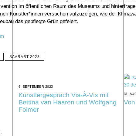
rvention im öffentlichen Raum des Museums und hinterfrag
en Künstler*innen versuchen aufzuzeigen, wie der Klimawa
Neubau das gepflegte Grün gefeiert.
om
SAARART 2023
6. SEPTEMBER 2023
Künstlergespräch Vis-À-Vis mit
31. AU
Bettina van Haaren und Wolfgang
Von
Folmer
.