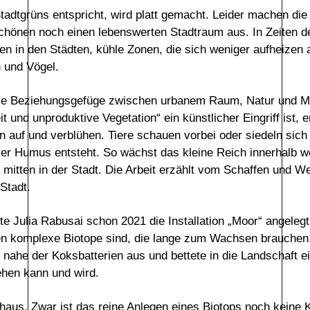
Stadtgrüns entspricht, wird platt gemacht. Leider machen d
chönen noch einen lebenswerten Stadtraum aus. In Zeiten 
n in den Städten, kühle Zonen, die sich weniger aufheizen 
 und Vögel.
 die Beziehungsgefüge zwischen urbanem Raum, Natur und Me
t und unproduktive Vegetation“ ein künstlicher Eingriff ist,
n auf und verblühen. Tiere schauen vorbei oder siedeln sich
ller Humus entsteht. So wächst das kleine Reich innerhalb 
m mitten in der Stadt. Die Arbeit erzählt vom Schaffen und 
Stadt.
te Julia Rabusai schon 2021 die Installation „Moor“ angeleg
ten komplexe Biotope sind, die lange zum Wachsen brauchen.
ahe der Koksbatterien aus und bettete in die Landschaft ein
ehen kann und wird.
aus. Zwar ist das reine Anlegen eines Biotops noch keine K