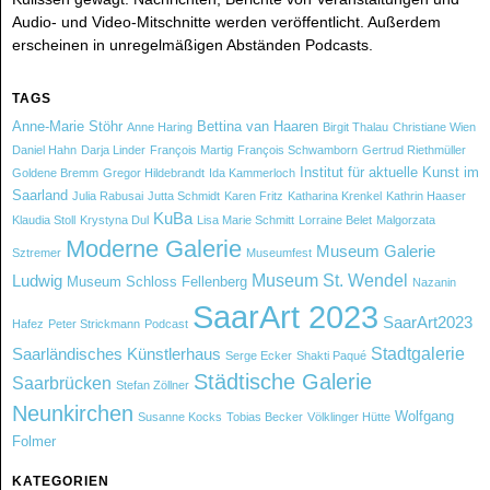
Audio- und Video-Mitschnitte werden veröffentlicht. Außerdem
erscheinen in unregelmäßigen Abständen Podcasts.
TAGS
Anne-Marie Stöhr
Bettina van Haaren
Anne Haring
Birgit Thalau
Christiane Wien
Daniel Hahn
Darja Linder
François Martig
François Schwamborn
Gertrud Riethmüller
Institut für aktuelle Kunst im
Goldene Bremm
Gregor Hildebrandt
Ida Kammerloch
Saarland
Julia Rabusai
Jutta Schmidt
Karen Fritz
Katharina Krenkel
Kathrin Haaser
KuBa
Klaudia Stoll
Krystyna Dul
Lisa Marie Schmitt
Lorraine Belet
Malgorzata
Moderne Galerie
Museum Galerie
Sztremer
Museumfest
Museum St. Wendel
Ludwig
Museum Schloss Fellenberg
Nazanin
SaarArt 2023
SaarArt2023
Hafez
Peter Strickmann
Podcast
Stadtgalerie
Saarländisches Künstlerhaus
Serge Ecker
Shakti Paqué
Städtische Galerie
Saarbrücken
Stefan Zöllner
Neunkirchen
Wolfgang
Susanne Kocks
Tobias Becker
Völklinger Hütte
Folmer
KATEGORIEN