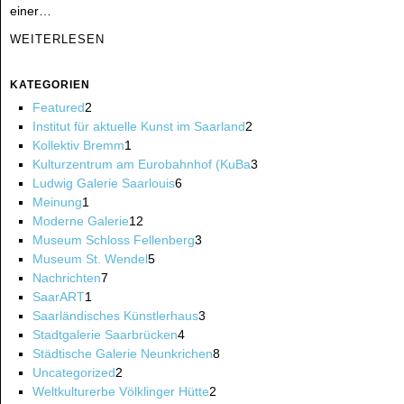
einer…
WEITERLESEN
KATEGORIEN
Featured
2
Institut für aktuelle Kunst im Saarland
2
Kollektiv Bremm
1
Kulturzentrum am Eurobahnhof (KuBa
3
Ludwig Galerie Saarlouis
6
Meinung
1
Moderne Galerie
12
Museum Schloss Fellenberg
3
Museum St. Wendel
5
Nachrichten
7
SaarART
1
Saarländisches Künstlerhaus
3
Stadtgalerie Saarbrücken
4
Städtische Galerie Neunkrichen
8
Uncategorized
2
Weltkulturerbe Völklinger Hütte
2