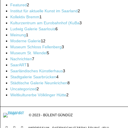
Featured
2
Institut für aktuelle Kunst im Saarland
2
Kollektiv Bremm
1
Kulturzentrum am Eurobahnhof (KuBa
3
Ludwig Galerie Saarlouis
6
Meinung
1
Moderne Galerie
12
Museum Schloss Fellenberg
3
Museum St. Wendel
5
Nachrichten
7
SaarART
1
Saarländisches Künstlerhaus
3
Stadtgalerie Saarbrücken
4
Städtische Galerie Neunkrichen
8
Uncategorized
2
Weltkulturerbe Völklinger Hütte
2
© 2023 - BÜLENT GÜNDÜZ